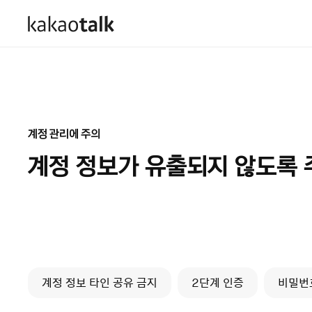
계정 관리에 주의
계정 정보가 유출되지 않도록
계정 정보 타인 공유 금지
2단계 인증
비밀번