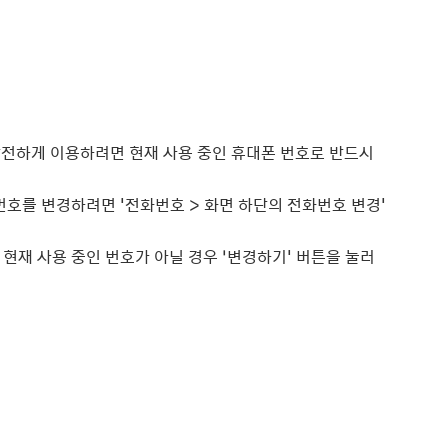
안전하게 이용하려면 현재 사용 중인 휴대폰 번호로 반드시
 번호를 변경하려면 '전화번호 > 화면 하단의 전화번호 변경'
 현재 사용 중인 번호가 아닐 경우 ‘변경하기' 버튼을 눌러